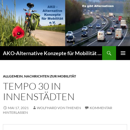
Zum
Inhalt
springen
Suchen
AKO-Alternative Konzepte für Mobilität e.V.
PRIMÄR
MENÜ
ALLGEMEIN
,
NACHRICHTEN ZUR MOBILITÄT
TEMPO 30 IN
INNENSTÄDTEN
MAI 17, 2021
WOLFHARD VON THIENEN
KOMMENTAR
HINTERLASSEN