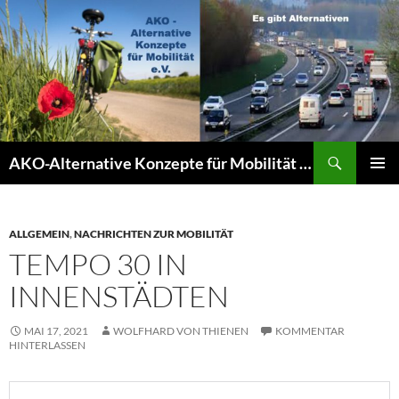
Zum
Inhalt
springen
Suchen
AKO-Alternative Konzepte für Mobilität e.V.
PRIMÄR
MENÜ
ALLGEMEIN
,
NACHRICHTEN ZUR MOBILITÄT
TEMPO 30 IN
INNENSTÄDTEN
MAI 17, 2021
WOLFHARD VON THIENEN
KOMMENTAR
HINTERLASSEN