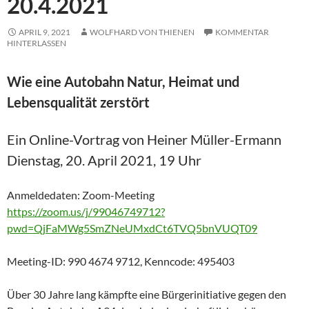
20.4.2021
APRIL 9, 2021
WOLFHARD VON THIENEN
KOMMENTAR
HINTERLASSEN
Wie eine Autobahn Natur, Heimat und
Lebensqualität zerstört
Ein Online-Vortrag von Heiner Müller-Ermann
Dienstag, 20. April 2021, 19 Uhr
Anmeldedaten: Zoom-Meeting
https://zoom.us/j/99046749712?
pwd=QjFaMWg5SmZNeUMxdCt6TVQ5bnVUQT09
Meeting-ID: 990 4674 9712, Kenncode: 495403
Über 30 Jahre lang kämpfte eine Bürgerinitiative gegen den