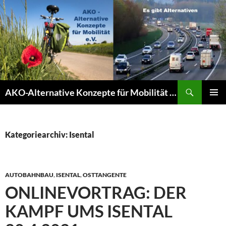
Zum
Inhalt
springen
Suchen
AKO-Alternative Konzepte für Mobilität e.V.
PRIMÄR
MENÜ
Kategoriearchiv: Isental
AUTOBAHNBAU
,
ISENTAL
,
OSTTANGENTE
ONLINEVORTRAG: DER
KAMPF UMS ISENTAL