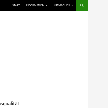
START
INFORMATION
MITMACHEN
squalität