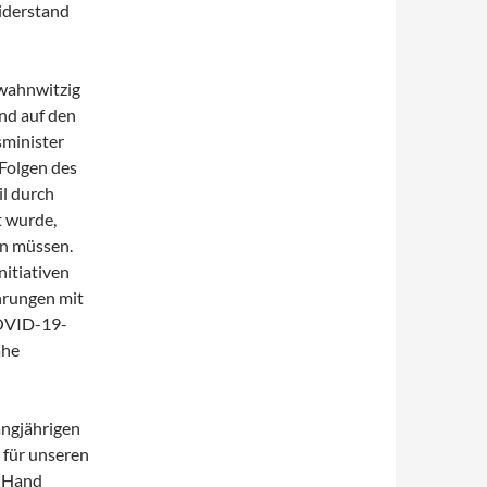
iderstand
 wahnwitzig
und auf den
sminister
 Folgen des
il durch
t wurde,
en müssen.
nitiativen
hrungen mit
COVID-19-
ahe
angjährigen
 für unseren
r Hand