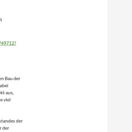
n
6749712?
en Bau der
abei
kt aus,
e viel
rstandes der
r der