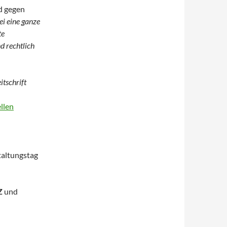
d gegen
i eine ganze
te
d rechtlich
itschrift
llen
altungstag
Z
und