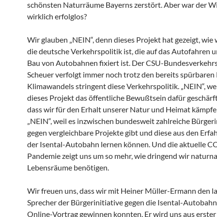
schönsten Naturräume Bayerns zerstört. Aber war der W
wirklich erfolglos?
Wir glauben „NEIN“, denn dieses Projekt hat gezeigt, wie
die deutsche Verkehrspolitik ist, die auf das Autofahren 
Bau von Autobahnen fixiert ist. Der CSU-Bundesverkehr
Scheuer verfolgt immer noch trotz den bereits spürbaren
Klimawandels stringent diese Verkehrspolitik. „NEIN“, we
dieses Projekt das öffentliche Bewußtsein dafür geschärf
dass wir für den Erhalt unserer Natur und Heimat kämpf
„NEIN“, weil es inzwischen bundesweit zahlreiche Bürgeri
gegen vergleichbare Projekte gibt und diese aus den Erfa
der Isental-Autobahn lernen können. Und die aktuelle 
Pandemie zeigt uns um so mehr, wie dringend wir naturn
Lebensräume benötigen.
Wir freuen uns, dass wir mit Heiner Müller-Ermann den l
Sprecher der Bürgerinitiative gegen die Isental-Autobahn
Online-Vortrag gewinnen konnten. Er wird uns aus erste