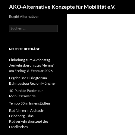
Suchen
AKO-Alternative Konzepte für Mobilität e.V.
Es gibt Alternativen
Suchen
nach:
NEUESTE BEITRÄGE
Einladung zum Aktionstag
„Verkehrsberuhigtes Mering“
am Freitag, 6. Februar 2026
Ergebnisse Dialogforum
Bahnausbau Region München
10-Punkte-Papier zur
Mobilitätswende
Tempo 30 in Innenstädten
Radfahren in Aichach-
Friedberg – das
Radverkehrskonzept des
Landkreises