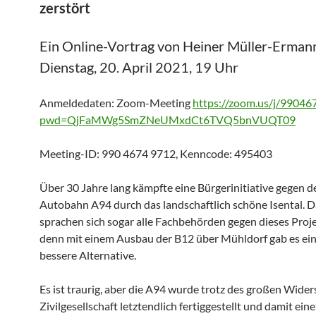
zerstört
Ein Online-Vortrag von Heiner Müller-Erman
Dienstag, 20. April 2021, 19 Uhr
Anmeldedaten: Zoom-Meeting
https://zoom.us/j/9904
pwd=QjFaMWg5SmZNeUMxdCt6TVQ5bnVUQT09
Meeting-ID: 990 4674 9712, Kenncode: 495403
Über 30 Jahre lang kämpfte eine Bürgerinitiative gegen d
Autobahn A94 durch das landschaftlich schöne Isental. D
sprachen sich sogar alle Fachbehörden gegen dieses Proje
denn mit einem Ausbau der B12 über Mühldorf gab es ein
bessere Alternative.
Es ist traurig, aber die A94 wurde trotz des großen Wide
Zivilgesellschaft letztendlich fertiggestellt und damit eine