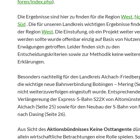
foren/index.php
).
Die Ergebnisse sind hier zu finden für die Region
West
,
No
Süd
. Die für unseren Landkreis wichtigen Ergebnisse finde
der Region
West
. Die Einstufung, ob ein Projekt weiter ve
werden sollte wurde offenbar einzig auf Basis von Nutze
Erwägungen getroffen. Leider finden sich zu den
Entscheidungskriterien sowie zur Methodik keine weiter
Erklärungen.
Besonders nachteilig für den Landkreis Aichach-Friedberg 
die wichtige neue Bahnverbindung Bobingen – Mering (Sei
nicht weiterzuverfolgen eingestuft wurde. Entsprechendes 
Verlängereung der Express-S-Bahn S22X von Altomünste
Aichach (Seite 25) sowie für den Neubau der S-Bahn vo
nach Dasing (Seite 26).
Aus Sicht des
Aktionsbündnisses Keine Osttangente
dür
allein wirtschaftliche Betrachtungen eine Rolle spielen. 