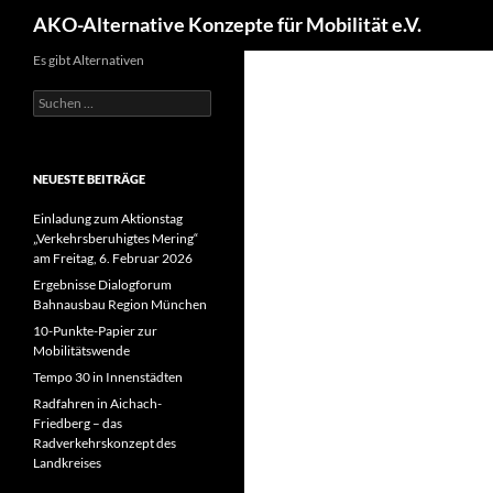
Suchen
AKO-Alternative Konzepte für Mobilität e.V.
Es gibt Alternativen
Suchen
nach:
NEUESTE BEITRÄGE
Einladung zum Aktionstag
„Verkehrsberuhigtes Mering“
am Freitag, 6. Februar 2026
Ergebnisse Dialogforum
Bahnausbau Region München
10-Punkte-Papier zur
Mobilitätswende
Tempo 30 in Innenstädten
Radfahren in Aichach-
Friedberg – das
Radverkehrskonzept des
Landkreises