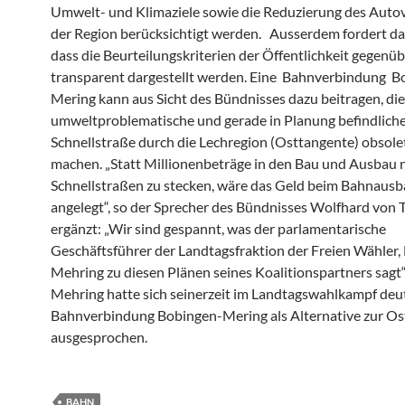
Umwelt- und Klimaziele sowie die Reduzierung des Autov
der Region berücksichtigt werden. Ausserdem fordert da
dass die Beurteilungskriterien der Öffentlichkeit gegenü
transparent dargestellt werden. Eine Bahnverbindung B
Mering kann aus Sicht des Bündnisses dazu beitragen, di
umweltproblematische und gerade in Planung befindlich
Schnellstraße durch die Lechregion (Osttangente) obsole
machen. „Statt Millionenbeträge in den Bau und Ausbau 
Schnellstraßen zu stecken, wäre das Geld beim Bahnausb
angelegt“, so der Sprecher des Bündnisses Wolfhard von T
ergänzt: „Wir sind gespannt, was der parlamentarische
Geschäftsführer der Landtagsfraktion der Freien Wähler,
Mehring zu diesen Plänen seines Koalitionspartners sagt“
Mehring hatte sich seinerzeit im Landtagswahlkampf deutl
Bahnverbindung Bobingen-Mering als Alternative zur O
ausgesprochen.
BAHN