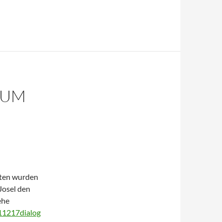
RUM
kten wurden
Josel den
ehe
11217dialog