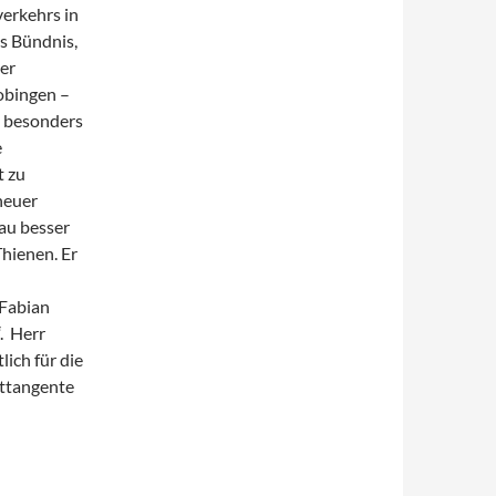
erkehrs in
s Bündnis,
ber
obingen –
e besonders
e
t zu
neuer
au besser
hienen. Er
 Fabian
. Herr
ich für die
sttangente