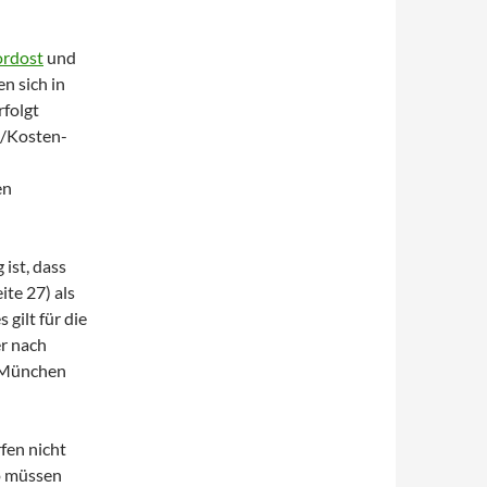
rdost
und
n sich in
rfolgt
n/Kosten-
en
ist, dass
te 27) als
gilt für die
r nach
n München
fen nicht
So müssen