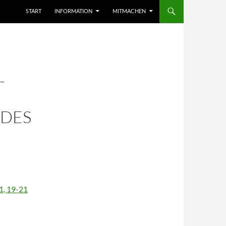
START
INFORMATION
MITMACHEN
-
 DES
1, 19-21