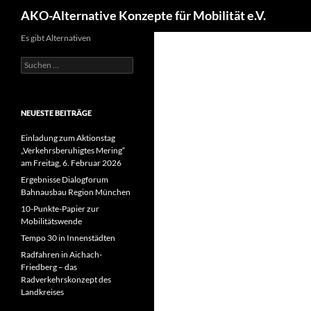
Suchen
AKO-Alternative Konzepte für Mobilität e.V.
Es gibt Alternativen
Suchen
nach:
NEUESTE BEITRÄGE
Einladung zum Aktionstag
„Verkehrsberuhigtes Mering“
am Freitag, 6. Februar 2026
Ergebnisse Dialogforum
Bahnausbau Region München
10-Punkte-Papier zur
Mobilitätswende
Tempo 30 in Innenstädten
Radfahren in Aichach-
Friedberg – das
Radverkehrskonzept des
Landkreises